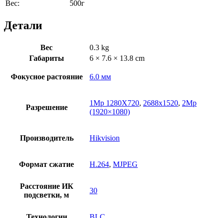
Вес:
500г
Детали
Вес
0.3 kg
Габариты
6 × 7.6 × 13.8 cm
Фокусное растояние
6.0 мм
1Mp 1280X720
,
2688х1520
,
2Mp
Разрешение
(1920×1080)
Производитель
Hikvision
Формат сжатие
H.264
,
MJPEG
Расстояние ИК
30
подсветки, м
Технологии
BLC