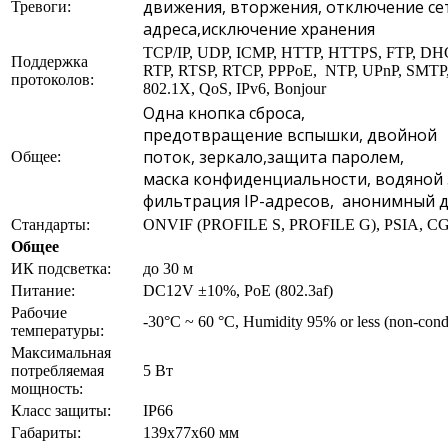
движения,
вторжения
,
отключение се
Тревоги:
адреса,
исключение
хранения
TCP/IP, UDP, ICMP, HTTP, HTTPS, FTP, D
Поддержка
RTP, RTSP, RTCP, PPPoE, NTP, UPnP, SMTP
протоколов:
802.1X, QoS, IPv6, Bonjour
Одна кнопка
сброса
,
предотвращение
вспышки
,
двойной
поток
,
зеркало,
защита паролем
,
Общее:
маска
конфиденциальности
, в
одяной 
фильтрация
IP-
адресов,
анонимный д
Стандарты:
ONVIF (PROFILE S, PROFILE G), PSIA, CG
Общее
ИК подсветка:
до 30 м
Питание:
DC12V ±10%, PoE (802.3af)
Рабочие
-30°C ~ 60 °C, Humidity 95% or less (non-cond
температуры:
Максимальная
потребляемая
5 Вт
мощность:
Класс защиты:
IP66
Габариты:
139x77x60 мм