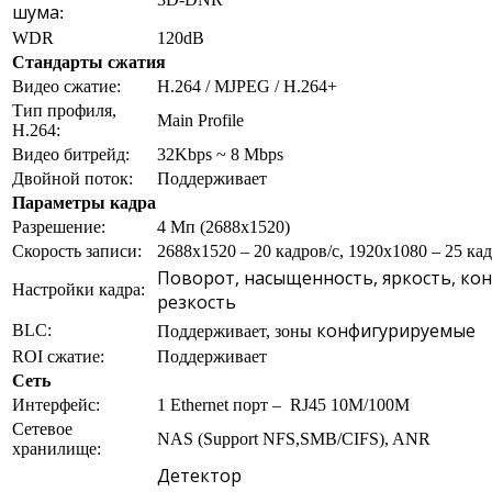
шума
:
WDR
120dB
Стандарты сжатия
Видео сжатие:
H.264 / MJPEG / H.264+
Тип профиля,
Main Profile
H.264:
Видео битрейд:
32Kbps ~ 8 Mbps
Двойной поток:
Поддерживает
Параметры кадра
Разрешение:
4 Мп (2688х1520)
Скорость записи:
2688х1520 – 20 кадров/с, 1920х1080 – 25 кад
Поворот
, насыщенность, яркость, ко
Настройки кадра:
р
езкость
конфигурируемые
BLC:
Поддерживает, зоны
ROI сжатие:
Поддерживает
Сеть
Интерфейс:
1 Ethernet порт – RJ45 10M/100M
Сетевое
NAS (Support NFS,SMB/CIFS), ANR
хранилище:
Детектор