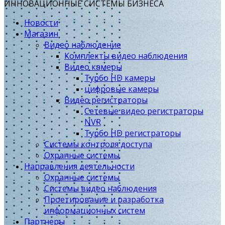
ИННОВАЦИОННЫЕ СИСТЕМЫ БИЗНЕСА
Новости
Магазин
Видео наблюдение
Комплекты видео наблюдения
Видео камеры
Турбо HD камеры
цифровые камеры
Видео регистраторы
Сетевые видео регистраторы
NVR
Турбо HD регистраторы
Системы контроля доступа
Охранные системы
Направления деятельности
Охранные системы
Системы видео наблюдения
Проетирование и разработка
информационных систем
Партнеры