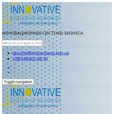
ИННОВАЦИОННЫЕ СИСТЕМЫ БИЗНЕСА
security@innosystems.kiev.ua
+38(044)303-98-90
Toggle navigation