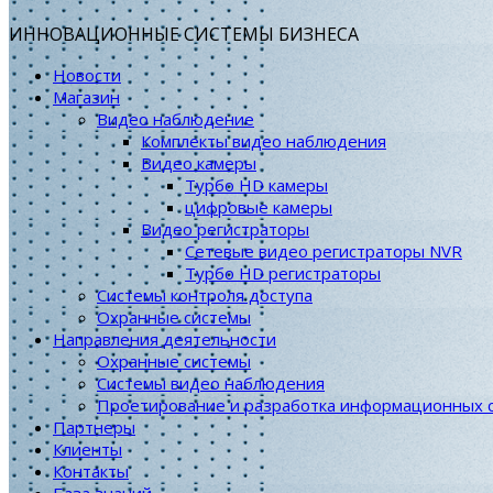
ИННОВАЦИОННЫЕ СИСТЕМЫ БИЗНЕСА
Новости
Магазин
Видео наблюдение
Комплекты видео наблюдения
Видео камеры
Турбо HD камеры
цифровые камеры
Видео регистраторы
Сетевые видео регистраторы NVR
Турбо HD регистраторы
Системы контроля доступа
Охранные системы
Направления деятельности
Охранные системы
Системы видео наблюдения
Проетирование и разработка информационных 
Партнеры
Клиенты
Контакты