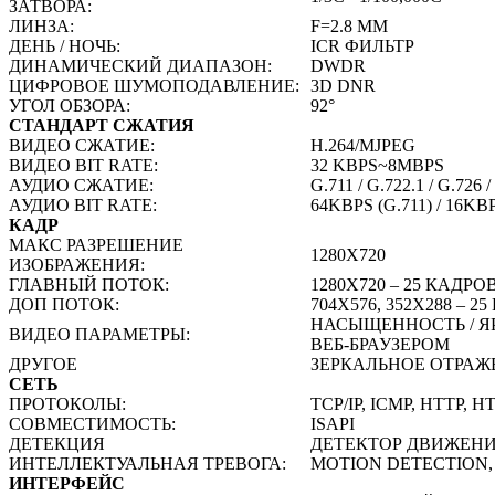
ЗАТВОРА:
ЛИНЗА:
F=2.8 ММ
ДЕНЬ / НОЧЬ:
ICR ФИЛЬТР
ДИНАМИЧЕСКИЙ ДИАПАЗОН:
DWDR
ЦИФРОВОЕ ШУМОПОДАВЛЕНИЕ:
3D DNR
УГОЛ ОБЗОРА:
92°
СТАНДАРТ СЖАТИЯ
ВИДЕО СЖАТИЕ:
H.264/MJPEG
ВИДЕО BIT RATE:
32 KBPS~8MBPS
АУДИО СЖАТИЕ:
G.711 / G.722.1 / G.726
АУДИО BIT RATE:
64KBPS (G.711) / 16KBP
КАДР
МАКС РАЗРЕШЕНИЕ
1280X720
ИЗОБРАЖЕНИЯ:
ГЛАВНЫЙ ПОТОК:
1280Х720 – 25 КАДРО
ДОП ПОТОК:
704Х576, 352Х288 – 2
НАСЫЩЕННОСТЬ / Я
ВИДЕО ПАРАМЕТРЫ:
ВЕБ-БРАУЗЕРОМ
ДРУГОЕ
ЗЕРКАЛЬНОЕ ОТРАЖЕ
СЕТЬ
ПРОТОКОЛЫ:
TCP/IP, ICMP, HTTP, H
СОВМЕСТИМОСТЬ:
ISAPI
ДЕТЕКЦИЯ
ДЕТЕКТОР ДВИЖЕНИ
ИНТЕЛЛЕКТУАЛЬНАЯ ТРЕВОГА:
MOTION DETECTION,
ИНТЕРФЕЙС