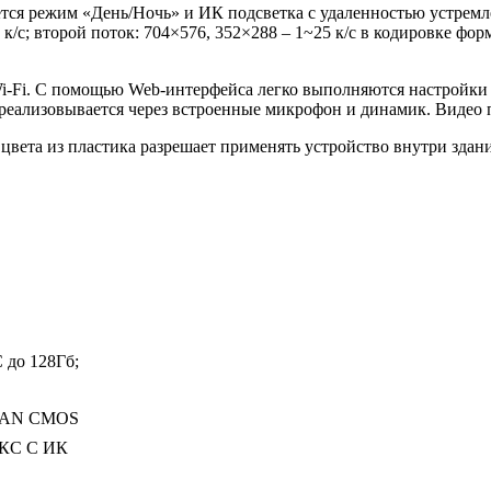
тся режим «День/Ночь» и ИК подсветка с удаленностью устремл
 к/с; второй поток: 704×576, 352×288 – 1~25 к/с в кодировке ф
Wi-Fi. С помощью Web-интерфейса легко выполняются настройки 
 реализовывается через встроенные микрофон и динамик. Видео 
цвета из пластика разрешает применять устройство внутри здани
 до 128Гб;
CAN CMOS
ЮКС С ИК