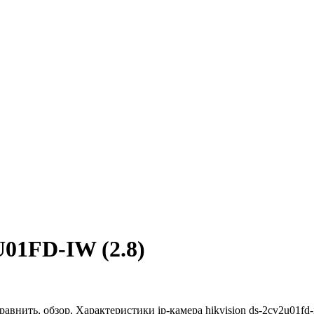
U01FD-IW (2.8)
авнить, обзор, Характеристики ip-камера hikvision ds-2cv2u01fd-