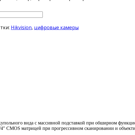
тки:
Hikvision
,
цифровые камеры
 купольного вида с массивной подставкой при обширном функци
/4″ CMOS матрицей при прогрессивном сканировании и объектив