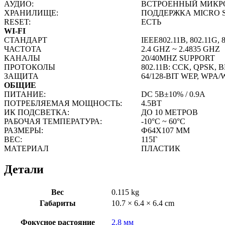
АУДИО:
ВСТРОЕННЫЙ МИКР
ХРАНИЛИЩЕ:
ПОДДЕРЖКА MICRO SD
RESET:
ЕСТЬ
WI-FI
СТАНДАРТ
IEEE802.11B, 802.11G, 
ЧАСТОТА
2.4 GHZ ~ 2.4835 GHZ
КАНАЛЫ
20/40MHZ SUPPORT
ПРОТОКОЛЫ
802.11B: CCK, QPSK, 
ЗАЩИТА
64/128-BIT WEP, WPA
ОБЩИЕ
ПИТАНИЕ:
DC 5В±10% / 0.9А
ПОТРЕБЛЯЕМАЯ МОЩНОСТЬ:
4.5ВТ
ИК ПОДСВЕТКА:
ДО 10 МЕТРОВ
РАБОЧАЯ ТЕМПЕРАТУРА:
-10°C ~ 60°C
РАЗМЕРЫ:
Ф64Х107 ММ
ВЕС:
115Г
МАТЕРИАЛ
ПЛАСТИК
Детали
Вес
0.115 kg
Габариты
10.7 × 6.4 × 6.4 cm
Фокусное растояние
2.8 мм