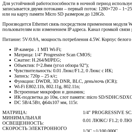
Для устойчивой работоспособности в ночной период используе
записывается двумя потоками – первый поток: 1280×720 – 1~25
или на карту памяти Micro SD размером до 128Gb.
Производится Ethernet связь посредством применения модуля 
пользователям или изменением IP адреса. Канал громкой связи
Питание: 5V/0.9A, мощность потребления 4.5W. Корпус белого 
IP-камера . 1 МП Wi-Fi;
Матрица: 1/4″ Progressive Scan CMOS;
Сжатие: H.264/MJPEG;
Объектив: f=2.8мм (угол обзора 92°);
Чувствительность: 0.01 Люкс/F1.2, 0 Люкс с ИК;
Запись: 720р – 25 к/с;
Функции: DWDR, 3D DNR, BLC, день/ночь (ICR);
Wi-Fi E802.11b, 802.11g, 802.11n;
Встроенные микрофон и динамик;
ИК-подсветка до 10м, слот памяти: micro SD/SDHC/SDXC
DC 5В/4.5Вт, ф64х107 мм, 115г.
МАТРИЦА:
1/4″ PROGRESSIVE S
МИНИМАЛЬНАЯ
0.01 ЛЮКС/ F1.2; 0 Л
ОСВЕЩЕННОСТЬ:
СКОРОСТЬ ЭЛЕКТРОННОГО
1/3С ~1/100,000С