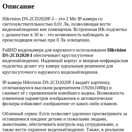
Описание
Hikvision DS-2CD2020F-I – это 2 Mп IP-камера со
светочувствительностью 0,01 Лк, позволяющая вести
видеонаблюдение вне помещения. Встроенная ИК-подсветка
с дальностью в 30 м – это возможность наблюдать за
происходящим ночью при 0 Лк освещении.
FullHD видеокамера для наружного использования
Hikvision
DS-2CD2020-I
обеспечивает круглосуточное
видеонаблюдение. Надежный корпус и мощная инфракрасная
подсветка делает эту камеру идеальным решением для
круглосуточного наружного видеонаблюдения.
IP-камера Hikvision DS-2CD2020F-I выдаёт картинку,
отличающуюся высоким разрешением (1920x1080p) и
сжимает её с применением новейшего кодека. Возможность
изменения параметров изображения и автоматические
фильтры избавляют изображение от каких-либо изъянов.
Облачный сервис Ezviz позволяет удаленно просматривать за
оставшимися наедине детьми и пожилыми людьми,
животными, обеспечивать контроль над сотрудниками, а
также вести охранное видеонаблюдение. Также, в реальном