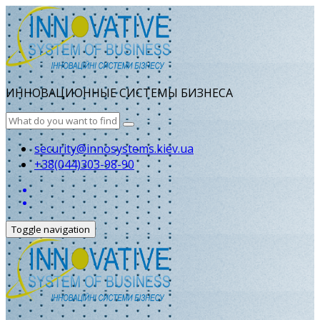
ИННОВАЦИОННЫЕ СИСТЕМЫ БИЗНЕСА
security@innosystems.kiev.ua
+38(044)303-98-90
Toggle navigation