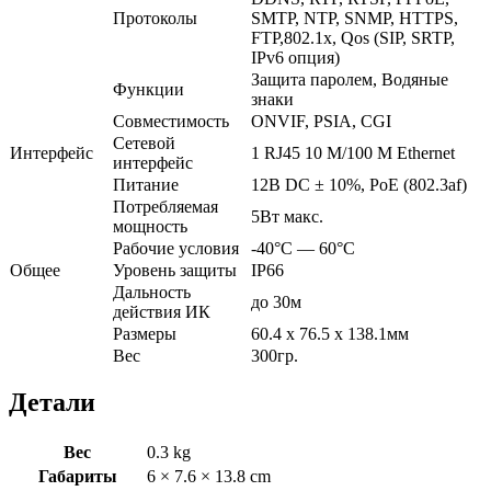
Протоколы
SMTP, NTP, SNMP, HTTPS,
FTP,802.1x, Qos (SIP, SRTP,
IPv6 опция)
Защита паролем, Водяные
Функции
знаки
Совместимость
ONVIF, PSIA, CGI
Сетевой
Интерфейс
1 RJ45 10 M/100 M Ethernet
интерфейс
Питание
12В DC ± 10%, PoE (802.3af)
Потребляемая
5Вт макс.
мощность
Рабочие условия
-40°С — 60°С
Общее
Уровень защиты
IP66
Дальность
до 30м
действия ИК
Размеры
60.4 x 76.5 x 138.1мм
Вес
300гр.
Детали
Вес
0.3 kg
Габариты
6 × 7.6 × 13.8 cm