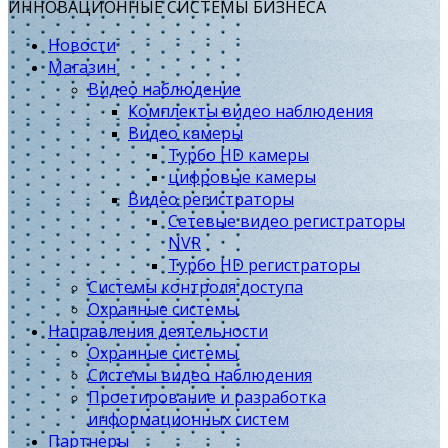
ИННОВАЦИОННЫЕ СИСТЕМЫ БИЗНЕСА
Новости
Магазин
Видео наблюдение
Комплекты видео наблюдения
Видео камеры
Турбо HD камеры
цифровые камеры
Видео регистраторы
Сетевые видео регистраторы
NVR
Турбо HD регистраторы
Системы контроля доступа
Охранные системы
Направления деятельности
Охранные системы
Системы видео наблюдения
Проетирование и разработка
информационных систем
Партнеры