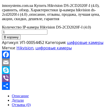
innosystems.com.ua Купить Hikvision DS-2CD2020F-I (4.0),
сравнить, обзор, Характеристики ip-камера hikvision ds-
2cd2020f-i (4.0) ,описание, отзывы, продажа, лучшая цена,
акции, скидки, дешевле, гарантия
Количество IP-камера Hikvision DS-2CD2020F-I (4.0)
В корзину
Артикул:
УП-00054452
Категория:
цифровые камеры
Метки:
Hikvision
,
цифровые камеры
Facebook
Email
Skype
Viber
Отправить
Описание
Детали
Отзывы (0)