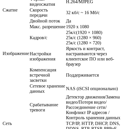
H.264/MJPEG
видеосжатия
Сжатие
Скорость
32 кб/с ~ 16 Мб/с
передачи
Двойной поток
Да
Макс. разрешение
1920 x 1080
25к/с(1920 × 1080)
Кадров/с
25к/с (1280 × 960)
25к/с (1280 × 720)
Яркость и контраст,
Изображение
Настройки
настраиваются через
изображения
клиентское ПО или веб-
браузер
Компенсация
встречной
Поддерживается
засветки
Сетевое хранение
NAS (iSCSI опционально)
данных
Детектор движения/Замена
видео/Потеря видео/
Срабатывание
Рассоединение сети/
тревоги
Конфликт IP адресов /
Контроль хранения данных
Сеть
TCP/IP, HTTP, DHCP, DNS,
DDNS, RTP, RTSP, PPPoE,