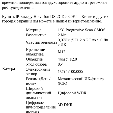
времени, поддерживается двухстороннее аудио и тревожные
push-уведомления.
Купить IP-камеру Hikvision DS-2CD2020F-I в Киеве и других
городах Украины вы можете в нашем интернет-магазине.
Матрица
1/3″ Progressive Scan CMOS
Разрешение
2 Мп
0,07Лк @F1.2 AGС вкл, 0 Лк
Чувствительность
с ИК
Крепление
М12
объектива
Объектив
4мм @F2.0
Угол обзора
85°
Камера
Электронный
1/25-1/100,000с
затвор
Режим «День/
Механический ИК-фильтр
ночь»
(ICR)
Широкий
динамический
Цифровой WDR
диапазон
Цифровое
3D DNR
шумоподавление
Формат