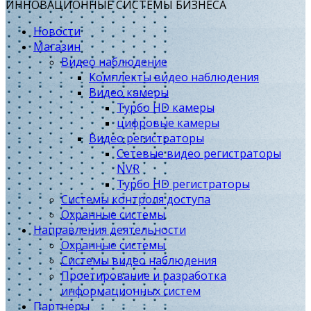
ИННОВАЦИОННЫЕ СИСТЕМЫ БИЗНЕСА
Новости
Магазин
Видео наблюдение
Комплекты видео наблюдения
Видео камеры
Турбо HD камеры
цифровые камеры
Видео регистраторы
Сетевые видео регистраторы
NVR
Турбо HD регистраторы
Системы контроля доступа
Охранные системы
Направления деятельности
Охранные системы
Системы видео наблюдения
Проетирование и разработка
информационных систем
Партнеры