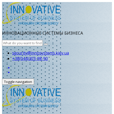
ИННОВАЦИОННЫЕ СИСТЕМЫ БИЗНЕСА
security@innosystems.kiev.ua
+38(044)303-98-90
Toggle navigation