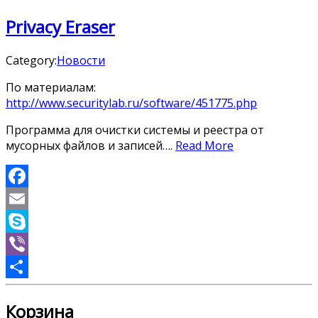
Privacy Eraser
Category:
Новости
По материалам:
http://www.securitylab.ru/software/451775.php
Программа для очистки системы и реестра от
мусорных файлов и записей….
Read More
Facebook
Email
Skype
Viber
Отправить
Корзина