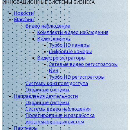
ИННОВАЦИОННЫЕ СИСТЕМЫ БИЗНЕСА
Новости
Магазин
Видео наблюдение
Комплекты видео наблюдения
Видео камеры
Турбо HD камеры
цифровые камеры
Видео регистраторы
Сетевые видео регистраторы
NVR
Турбо HD регистраторы
Системы контроля доступа
Охранные системы
Направления деятельности
Охранные системы
Системы видео наблюдения
Проетирование и разработка
информационных систем
Партнеры