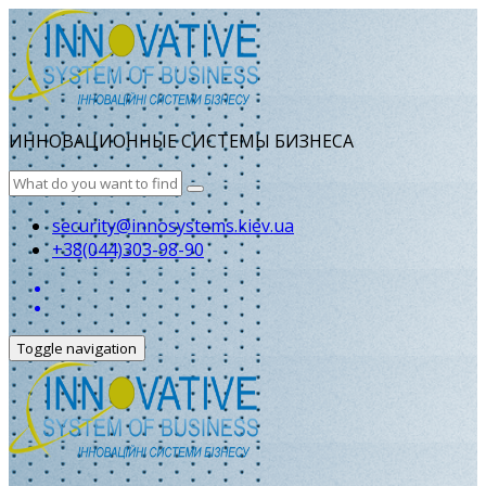
ИННОВАЦИОННЫЕ СИСТЕМЫ БИЗНЕСА
security@innosystems.kiev.ua
+38(044)303-98-90
Toggle navigation