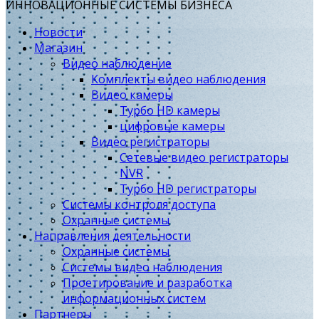
ИННОВАЦИОННЫЕ СИСТЕМЫ БИЗНЕСА
Новости
Магазин
Видео наблюдение
Комплекты видео наблюдения
Видео камеры
Турбо HD камеры
цифровые камеры
Видео регистраторы
Сетевые видео регистраторы
NVR
Турбо HD регистраторы
Системы контроля доступа
Охранные системы
Направления деятельности
Охранные системы
Системы видео наблюдения
Проетирование и разработка
информационных систем
Партнеры