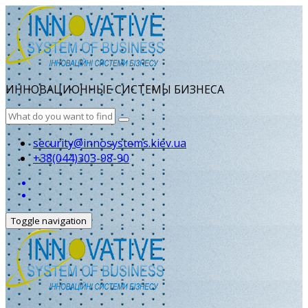
ИННОВАЦИОННЫЕ СИСТЕМЫ БИЗНЕСА
security@innosystems.kiev.ua
+38(044)303-98-90
Toggle navigation