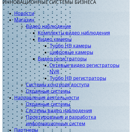
ИННОВАЦИОННЫЕ СИСТЕМЫ БИЗНЕСА
Новости
Магазин
Видео наблюдение
Комплекты видео наблюдения
Видео камеры
Турбо HD камеры
цифровые камеры
Видео регистраторы
Сетевые видео регистраторы
NVR
Турбо HD регистраторы
Системы контроля доступа
Охранные системы
Направления деятельности
Охранные системы
Системы видео наблюдения
Проетирование и разработка
информационных систем
Партнеры