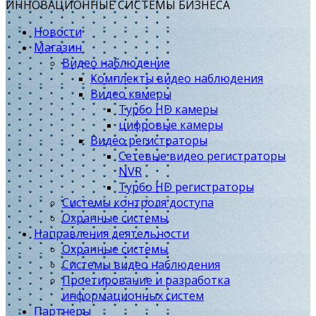
ИННОВАЦИОННЫЕ СИСТЕМЫ БИЗНЕСА
Новости
Магазин
Видео наблюдение
Комплекты видео наблюдения
Видео камеры
Турбо HD камеры
цифровые камеры
Видео регистраторы
Сетевые видео регистраторы
NVR
Турбо HD регистраторы
Системы контроля доступа
Охранные системы
Направления деятельности
Охранные системы
Системы видео наблюдения
Проетирование и разработка
информационных систем
Партнеры