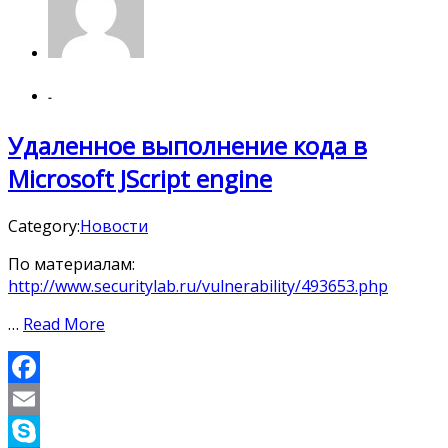
-
Удаленное выполнение кода в
Microsoft JScript engine
Category:
Новости
По материалам:
http://www.securitylab.ru/vulnerability/493653.php
…
Read More
Facebook
Email