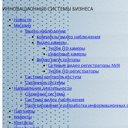
ИННОВАЦИОННЫЕ СИСТЕМЫ БИЗНЕСА
Новости
Магазин
Видео наблюдение
Комплекты видео наблюдения
Видео камеры
Турбо HD камеры
цифровые камеры
Видео регистраторы
Сетевые видео регистраторы NVR
Турбо HD регистраторы
Системы контроля доступа
Охранные системы
Направления деятельности
Охранные системы
Системы видео наблюдения
Проетирование и разработка информационных 
Партнеры
Клиенты
Контакты