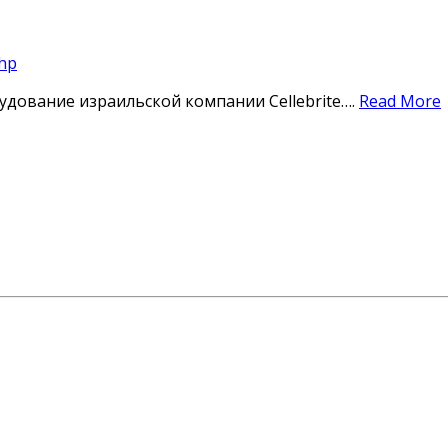
php
рудование израильской компании Cellebrite….
Read More