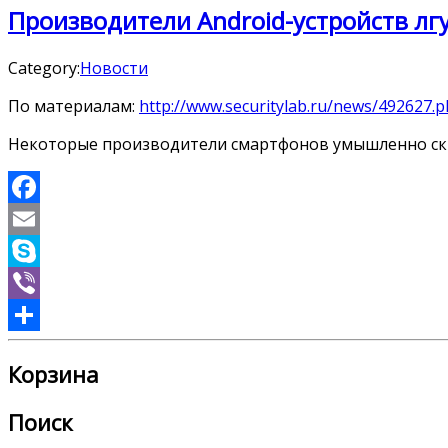
Производители Android-устройств лг
Category:
Новости
По материалам:
http://www.securitylab.ru/news/492627.
Некоторые производители смартфонов умышленно скры
Facebook
Email
Skype
Viber
Отправить
Корзина
Поиск