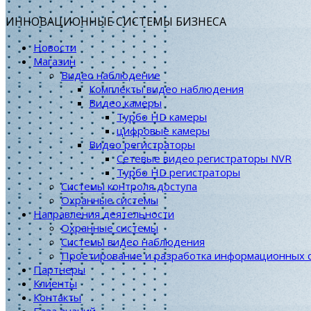
ИННОВАЦИОННЫЕ СИСТЕМЫ БИЗНЕСА
Новости
Магазин
Видео наблюдение
Комплекты видео наблюдения
Видео камеры
Турбо HD камеры
цифровые камеры
Видео регистраторы
Сетевые видео регистраторы NVR
Турбо HD регистраторы
Системы контроля доступа
Охранные системы
Направления деятельности
Охранные системы
Системы видео наблюдения
Проетирование и разработка информационных 
Партнеры
Клиенты
Контакты