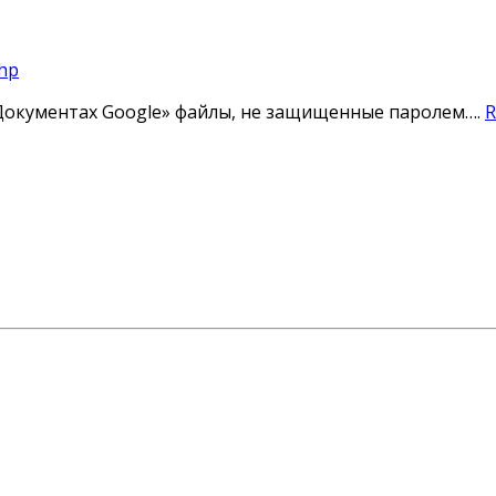
php
Документах Google» файлы, не защищенные паролем….
R