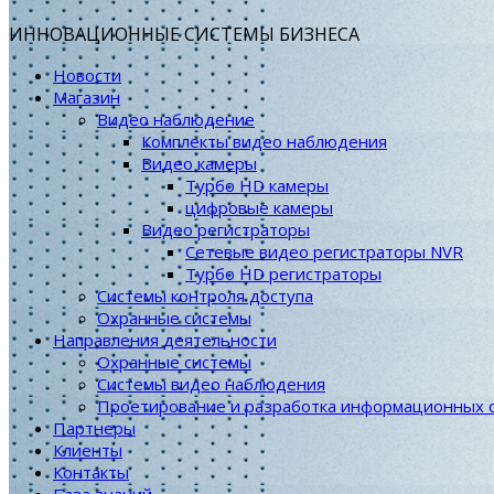
ИННОВАЦИОННЫЕ СИСТЕМЫ БИЗНЕСА
Новости
Магазин
Видео наблюдение
Комплекты видео наблюдения
Видео камеры
Турбо HD камеры
цифровые камеры
Видео регистраторы
Сетевые видео регистраторы NVR
Турбо HD регистраторы
Системы контроля доступа
Охранные системы
Направления деятельности
Охранные системы
Системы видео наблюдения
Проетирование и разработка информационных 
Партнеры
Клиенты
Контакты