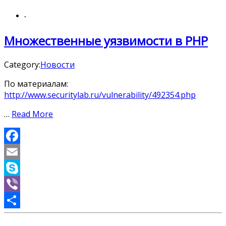
-
Множественные уязвимости в PHP
Category:
Новости
По материалам:
http://www.securitylab.ru/vulnerability/492354.php
…
Read More
Facebook
Email
Skype
Viber
Отправить