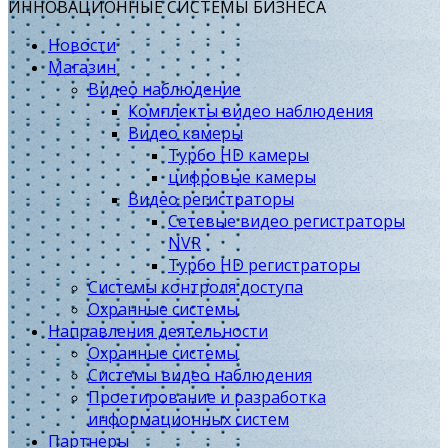
ИННОВАЦИОННЫЕ СИСТЕМЫ БИЗНЕСА
Новости
Магазин
Видео наблюдение
Комплекты видео наблюдения
Видео камеры
Турбо HD камеры
цифровые камеры
Видео регистраторы
Сетевые видео регистраторы
NVR
Турбо HD регистраторы
Системы контроля доступа
Охранные системы
Направления деятельности
Охранные системы
Системы видео наблюдения
Проетирование и разработка
информационных систем
Партнеры