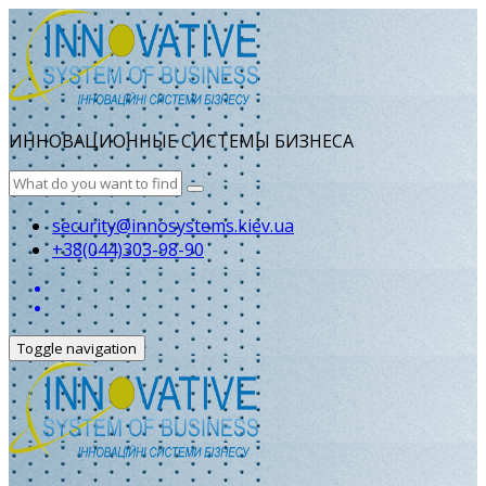
ИННОВАЦИОННЫЕ СИСТЕМЫ БИЗНЕСА
security@innosystems.kiev.ua
+38(044)303-98-90
Toggle navigation