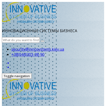
ИННОВАЦИОННЫЕ СИСТЕМЫ БИЗНЕСА
security@innosystems.kiev.ua
+38(044)303-98-90
Toggle navigation