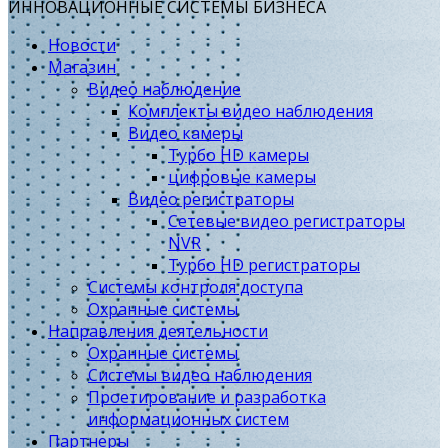
ИННОВАЦИОННЫЕ СИСТЕМЫ БИЗНЕСА
Новости
Магазин
Видео наблюдение
Комплекты видео наблюдения
Видео камеры
Турбо HD камеры
цифровые камеры
Видео регистраторы
Сетевые видео регистраторы
NVR
Турбо HD регистраторы
Системы контроля доступа
Охранные системы
Направления деятельности
Охранные системы
Системы видео наблюдения
Проетирование и разработка
информационных систем
Партнеры