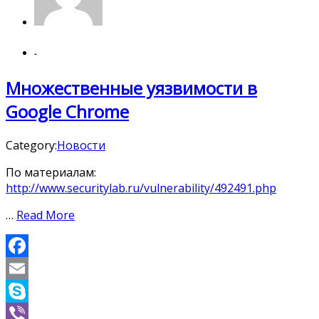
-
Множественные уязвимости в
Google Chrome
Category:
Новости
По материалам:
http://www.securitylab.ru/vulnerability/492491.php
…
Read More
Facebook
Email
Skype