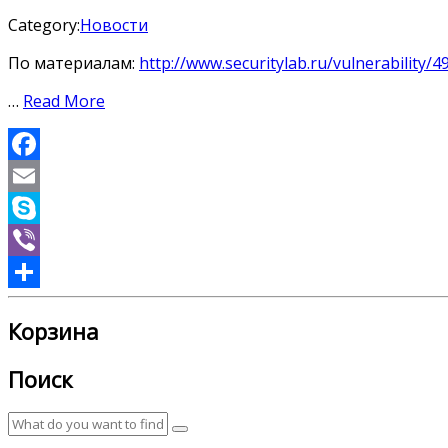
Category:
Новости
По материалам:
http://www.securitylab.ru/vulnerability/
…
Read More
Facebook
Email
Skype
Viber
Отправить
Корзина
Поиск