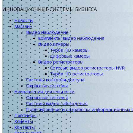
ИННОВАЦИОННЫЕ СИСТЕМЫ БИЗНЕСА
Новости
Магазин
Видео наблюдение
Комплекты видео наблюдения
Видео камеры
Турбо HD камеры
цифровые камеры
Видео регистраторы
Сетевые видео регистраторы NVR
Турбо HD регистраторы
Системы контроля доступа
Охранные системы
Направления деятельности
Охранные системы
Системы видео наблюдения
Проетирование и разработка информационных 
Партнеры
Клиенты
Контакты