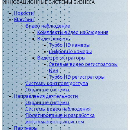
ИННОВАЦИОННЫЕ СИСТЕМЫ БИЗНЕСА
Новости
Магазин
Видео наблюдение
Комплекты видео наблюдения
Видео камеры
Турбо HD камеры
цифровые камеры
Видео регистраторы
Сетевые видео регистраторы
NVR
Турбо HD регистраторы
Системы контроля доступа
Охранные системы
Направления деятельности
Охранные системы
Системы видео наблюдения
Проетирование и разработка
информационных систем
Партнеры