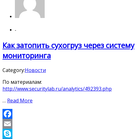
-
Как затопить сухогруз через систему
мониторинга
Category:
Новости
По материалам:
http://www.securitylab.ru/analytics/492393.php
…
Read More
Facebook
Email