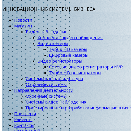
ИННОВАЦИОННЫЕ СИСТЕМЫ БИЗНЕСА
Новости
Магазин
Видео наблюдение
Комплекты видео наблюдения
Видео камеры
Турбо HD камеры
цифровые камеры
Видео регистраторы
Сетевые видео регистраторы NVR
Турбо HD регистраторы
Системы контроля доступа
Охранные системы
Направления деятельности
Охранные системы
Системы видео наблюдения
Проетирование и разработка информационных 
Партнеры
Клиенты
Контакты