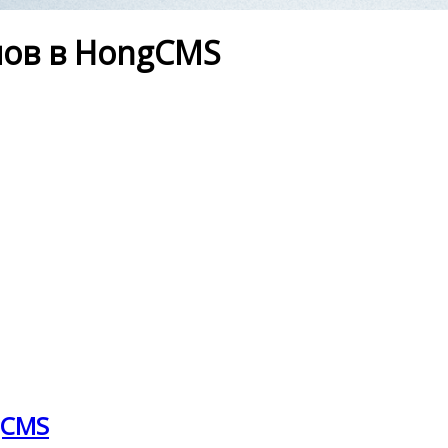
лов в HongCMS
gCMS