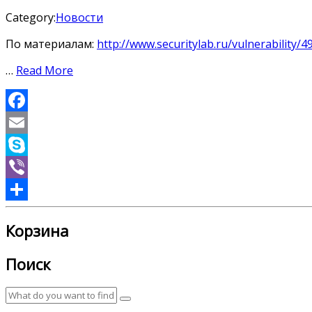
Category:
Новости
По материалам:
http://www.securitylab.ru/vulnerability/
…
Read More
Facebook
Email
Skype
Viber
Отправить
Корзина
Поиск