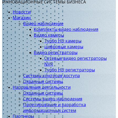
ИННОВАЦИОННЫЕ СИСТЕМЫ БИЗНЕСА
Новости
Магазин
Видео наблюдение
Комплекты видео наблюдения
Видео камеры
Турбо HD камеры
цифровые камеры
Видео регистраторы
Сетевые видео регистраторы
NVR
Турбо HD регистраторы
Системы контроля доступа
Охранные системы
Направления деятельности
Охранные системы
Системы видео наблюдения
Проетирование и разработка
информационных систем
Партнеры