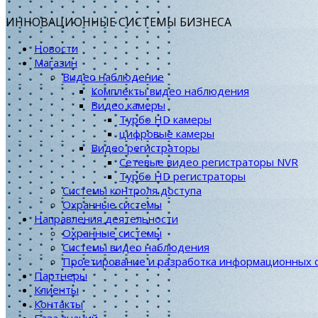
ИННОВАЦИОННЫЕ СИСТЕМЫ БИЗНЕСА
Новости
Магазин
Видео наблюдение
Комплекты видео наблюдения
Видео камеры
Турбо HD камеры
цифровые камеры
Видео регистраторы
Сетевые видео регистраторы NVR
Турбо HD регистраторы
Системы контроля доступа
Охранные системы
Направления деятельности
Охранные системы
Системы видео наблюдения
Проетирование и разработка информационных 
Партнеры
Клиенты
Контакты